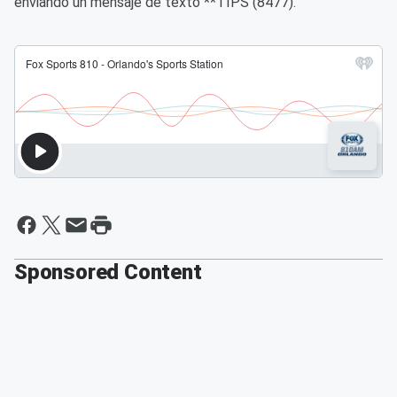
enviando un mensaje de texto **TIPS (8477).
Sponsored Content