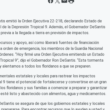
is emitió la Orden Ejecutiva 22-218, declarando Estado de
 de la Depresión Tropical 9. Además, el Gobernador DeSantis
revia a la llegada a tierra en previsión de impactos.
cursos y apoyo, así como liberará fuentes de financiación
a orden de emergencia, los miembros de la Guardia Nacional
órdenes. “Hoy firmé una Orden Ejecutiva emitiendo un Estado
ropical 9”, dijo el Gobernador Ron DeSantis. “Esta tormenta
 y alentamos a todos los floridanos a que se preparen.
ntales estatales y locales para rastrear los impactos
 9 tiene el potencial de fortalecerse y convertirse en un gran
los floridanos y sus familias a comenzar a preparar y garantizar
 esté listo y abastecido con alimentos, agua y medicamentos.
DeSantis se asegura de que los gobiernos estatales y locales
ra prepararse. Para encontrar recursos que lo ayuden a usted y