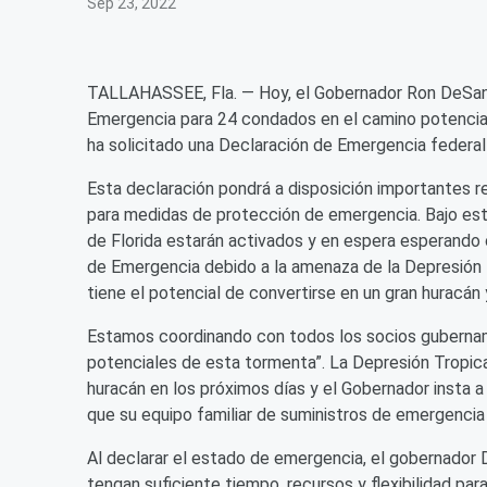
Sep 23, 2022
TALLAHASSEE, Fla. — Hoy, el Gobernador Ron DeSant
Emergencia para 24 condados en el camino potencial
ha solicitado una Declaración de Emergencia federal p
Esta declaración pondrá a disposición importantes re
para medidas de protección de emergencia. Bajo est
de Florida estarán activados y en espera esperando 
de Emergencia debido a la amenaza de la Depresión T
tiene el potencial de convertirse en un gran huracán
Estamos coordinando con todos los socios gubername
potenciales de esta tormenta”. La Depresión Tropical
huracán en los próximos días y el Gobernador insta a 
que su equipo familiar de suministros de emergencia
Al declarar el estado de emergencia, el gobernador 
tengan suficiente tiempo, recursos y flexibilidad pa